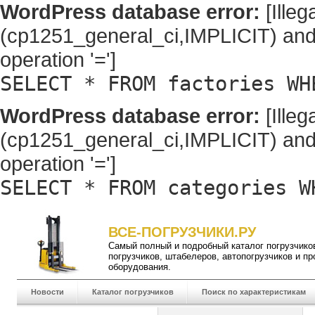
WordPress database error:
[Illeg
(cp1251_general_ci,IMPLICIT) and
operation '=']
SELECT * FROM factories WH
WordPress database error:
[Illeg
(cp1251_general_ci,IMPLICIT) and
operation '=']
SELECT * FROM categories W
ВСЕ-ПОГРУЗЧИКИ.РУ
Самый полный и подробный
каталог погрузчико
погрузчиков
,
штабелеров
,
автопогрузчиков
и пр
оборудования.
Новости
Каталог погрузчиков
Поиск по характеристикам