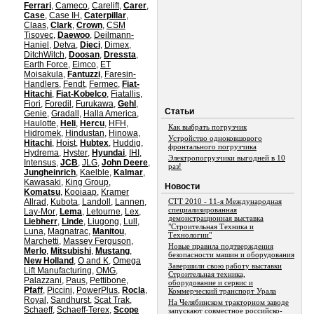
Ferrari
,
Cameco
,
Carelift
,
Carer
,
Case
,
Case IH
,
Caterpillar
,
Claas
,
Clark
,
Crown
,
CSM
Tisovec
,
Daewoo
,
Deilmann-
Haniel
,
Detva
,
Dieci
,
Dimex
,
DitchWitch
,
Doosan
,
Dressta
,
Earth Force
,
Eimco
,
ET
Moisakula
,
Fantuzzi
,
Faresin-
Handlers
,
Fendt
,
Fermec
,
Fiat-
Hitachi
,
Fiat-Kobelco
,
Fiatallis
,
Fiori
,
Foredil
,
Furukawa
,
Gehl
,
Статьи
Genie
,
Gradall
,
Halla America
,
Haulotte
,
Heli
,
Hercu
,
HFH
,
Как выбрать погрузчик
Hidromek
,
Hindustan
,
Hinowa
,
Устройство одноковшового
Hitachi
,
Hoist
,
Hubtex
,
Huddig
,
фронтального погрузчика
Hydrema
,
Hyster
,
Hyundai
,
IHI
,
Электропогрузчики выгодней в 10
Intensus
,
JCB
,
JLG
,
John Deere
,
раз!
Jungheinrich
,
Kaelble
,
Kalmar
,
Kawasaki
,
King Group
,
Новости
Komatsu
,
Kooiaap
,
Kramer
Allrad
,
Kubota
,
Landoll
,
Lannen
,
СТТ 2010 - 11-я Международная
специализированная
Lay-Mor
,
Lema
,
Letourne
,
Lex
,
демонстрационная выставка
Liebherr
,
Linde
,
Liugong
,
Lull
,
"Строительная Техника и
Luna
,
Magnatrac
,
Manitou
,
Технологии"
Marchetti
,
Massey Ferguson
,
Новые правила подтверждения
Merlo
,
Mitsubishi
,
Mustang
,
безопасности машин и оборудования
New Holland
,
O and K
,
Omega
Завершили свою работу выставки
Lift Manufacturing
,
OMG
,
Строительная техника,
Palazzani
,
Paus
,
Pettibone
,
оборудование и сервис и
Pfaff
,
Piccini
,
PowerPlus
,
Rocla
,
Коммерческий транспорт Урала
Royal
,
Sandhurst
,
Scat Trak
,
На Челябинском тракторном заводе
Schaeff
,
Schaeff-Terex
,
Scope
запускают совместное российско-