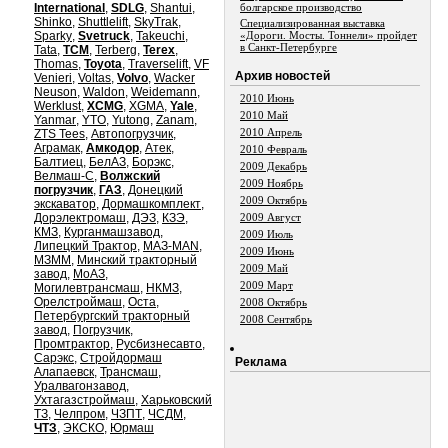
International
,
SDLG
,
Shantui
,
болгарское производство
Shinko
,
Shuttlelift
,
SkyTrak
,
Специализированная выставка
Sparky
,
Svetruck
,
Takeuchi
,
«Дороги. Мосты. Тоннели» пройдет
в Санкт-Петербурге
Tata
,
TCM
,
Terberg
,
Terex
,
Thomas
,
Toyota
,
Traverselift
,
VF
Aрхив новостей
Venieri
,
Voltas
,
Volvo
,
Wacker
Neuson
,
Waldon
,
Weidemann
,
2010 Июнь
Werklust
,
XCMG
,
XGMA
,
Yale
,
2010 Май
Yanmar
,
YTO
,
Yutong
,
Zanam
,
2010 Апрель
ZTS Tees
,
Автопогрузчик
,
Аграмак
,
Амкодор
,
Атек
,
2010 Февраль
Балтиец
,
БелАЗ
,
Борэкс
,
2009 Декабрь
Велмаш-С
,
Волжский
2009 Ноябрь
погрузчик
,
ГАЗ
,
Донецкий
2009 Октябрь
экскаватор
,
Дормашкомплект
,
Дорэлектромаш
,
ДЭЗ
,
КЗЭ
,
2009 Август
КМЗ
,
Курганмашзавод
,
2009 Июль
Липецкий Трактор
,
МАЗ-MAN
,
2009 Июнь
МЗММ
,
Минский тракторный
2009 Май
завод
,
МоАЗ
,
2009 Март
Могилевтрансмаш
,
НКМЗ
,
Орелстроймаш
,
Оста
,
2008 Октябрь
Петербургский тракторный
2008 Сентябрь
завод
,
Погрузчик
,
Промтрактор
,
Русбизнесавто
,
Сарэкс
,
Стройдормаш
Реклама
Алапаевск
,
Трансмаш
,
Уралвагонзавод
,
Ухтагазстроймаш
,
Харьковский
ТЗ
,
Челпром
,
ЧЗПТ
,
ЧСДМ
,
ЧТЗ
,
ЭКСКО
,
Юрмаш