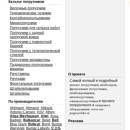
Каталог погрузчиков
Вилочные погрузчики
Гидравлические тележки
Контейнероподъемники
Минипогрузчики
Погрузчики для сельхоз работ
Погрузчики с задней
разгрузкой ковша
Погрузчики с поворотной
башней
Погрузчики с телескопической
стрелой
Погрузчики-экскаваторы
Поддирочно-погрузочные
машины
Ричстакеры
О проекте
Ричтраки
Самый полный и подробный
Фронтальные погрузчики
,
,
каталог погрузчиков
штабелеров
Штабелеровщики
,
фронтальных погрузчиков
,
штабелеровщиков
Штабелеры
,
автопогрузчиков
и прочего
электропогрузчиков
По производителям
погрузочного и
складского
Ahlmann
,
Allmand
,
Alltrack
,
.
оборудования
www.vse-
Antonio Carraro
,
ASV
,
Athey
,
pogruzchiki.ru
Atlas Weyhausen
,
Atlet
,
Ausa
,
Badger
,
Balkancar
,
Belet
,
Bell
,
Реклама
Blue Giant
,
Bobcat
,
Broyt
,
Bumar
Warynski
,
Bumar-Labedy
,
C.V.S.