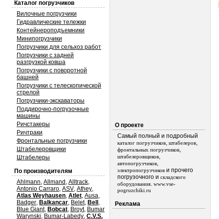
Каталог погрузчиков
Вилочные погрузчики
Гидравлические тележки
Контейнероподъемники
Минипогрузчики
Погрузчики для сельхоз работ
Погрузчики с задней
разгрузкой ковша
Погрузчики с поворотной
башней
Погрузчики с телескопической
стрелой
Погрузчики-экскаваторы
Поддирочно-погрузочные
машины
Ричстакеры
О проекте
Ричтраки
Самый полный и подробный
Фронтальные погрузчики
,
,
каталог погрузчиков
штабелеров
Штабелеровщики
,
фронтальных погрузчиков
,
штабелеровщиков
Штабелеры
,
автопогрузчиков
и прочего
электропогрузчиков
По производителям
погрузочного и
складского
Ahlmann
,
Allmand
,
Alltrack
,
.
оборудования
www.vse-
Antonio Carraro
,
ASV
,
Athey
,
pogruzchiki.ru
Atlas Weyhausen
,
Atlet
,
Ausa
,
Badger
,
Balkancar
,
Belet
,
Bell
,
Реклама
Blue Giant
,
Bobcat
,
Broyt
,
Bumar
Warynski
,
Bumar-Labedy
,
C.V.S.