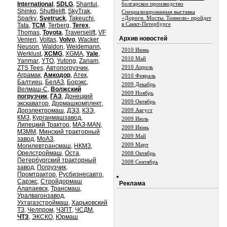
International
,
SDLG
,
Shantui
,
болгарское производство
Shinko
,
Shuttlelift
,
SkyTrak
,
Специализированная выставка
Sparky
,
Svetruck
,
Takeuchi
,
«Дороги. Мосты. Тоннели» пройдет
в Санкт-Петербурге
Tata
,
TCM
,
Terberg
,
Terex
,
Thomas
,
Toyota
,
Traverselift
,
VF
Aрхив новостей
Venieri
,
Voltas
,
Volvo
,
Wacker
Neuson
,
Waldon
,
Weidemann
,
2010 Июнь
Werklust
,
XCMG
,
XGMA
,
Yale
,
2010 Май
Yanmar
,
YTO
,
Yutong
,
Zanam
,
2010 Апрель
ZTS Tees
,
Автопогрузчик
,
Аграмак
,
Амкодор
,
Атек
,
2010 Февраль
Балтиец
,
БелАЗ
,
Борэкс
,
2009 Декабрь
Велмаш-С
,
Волжский
2009 Ноябрь
погрузчик
,
ГАЗ
,
Донецкий
2009 Октябрь
экскаватор
,
Дормашкомплект
,
Дорэлектромаш
,
ДЭЗ
,
КЗЭ
,
2009 Август
КМЗ
,
Курганмашзавод
,
2009 Июль
Липецкий Трактор
,
МАЗ-MAN
,
2009 Июнь
МЗММ
,
Минский тракторный
2009 Май
завод
,
МоАЗ
,
2009 Март
Могилевтрансмаш
,
НКМЗ
,
Орелстроймаш
,
Оста
,
2008 Октябрь
Петербургский тракторный
2008 Сентябрь
завод
,
Погрузчик
,
Промтрактор
,
Русбизнесавто
,
Сарэкс
,
Стройдормаш
Реклама
Алапаевск
,
Трансмаш
,
Уралвагонзавод
,
Ухтагазстроймаш
,
Харьковский
ТЗ
,
Челпром
,
ЧЗПТ
,
ЧСДМ
,
ЧТЗ
,
ЭКСКО
,
Юрмаш