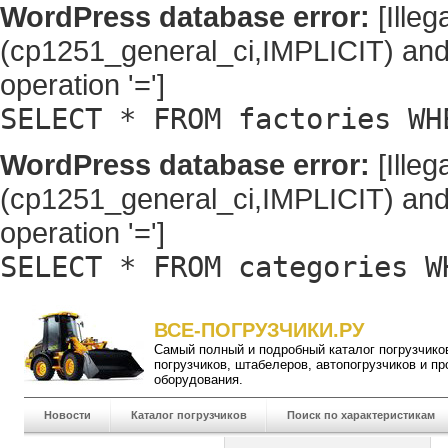
WordPress database error:
[Illeg
(cp1251_general_ci,IMPLICIT) and
operation '=']
SELECT * FROM factories WH
WordPress database error:
[Illeg
(cp1251_general_ci,IMPLICIT) and
operation '=']
SELECT * FROM categories W
ВСЕ-ПОГРУЗЧИКИ.РУ
Самый полный и подробный
каталог погрузчико
погрузчиков
,
штабелеров
,
автопогрузчиков
и пр
оборудования.
Новости
Каталог погрузчиков
Поиск по характеристикам