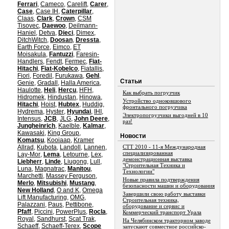
Ferrari
,
Cameco
,
Carelift
,
Carer
,
Case
,
Case IH
,
Caterpillar
,
Claas
,
Clark
,
Crown
,
CSM
Tisovec
,
Daewoo
,
Deilmann-
Haniel
,
Detva
,
Dieci
,
Dimex
,
DitchWitch
,
Doosan
,
Dressta
,
Earth Force
,
Eimco
,
ET
Moisakula
,
Fantuzzi
,
Faresin-
Handlers
,
Fendt
,
Fermec
,
Fiat-
Hitachi
,
Fiat-Kobelco
,
Fiatallis
,
Fiori
,
Foredil
,
Furukawa
,
Gehl
,
Статьи
Genie
,
Gradall
,
Halla America
,
Haulotte
,
Heli
,
Hercu
,
HFH
,
Как выбрать погрузчик
Hidromek
,
Hindustan
,
Hinowa
,
Устройство одноковшового
Hitachi
,
Hoist
,
Hubtex
,
Huddig
,
фронтального погрузчика
Hydrema
,
Hyster
,
Hyundai
,
IHI
,
Электропогрузчики выгодней в 10
Intensus
,
JCB
,
JLG
,
John Deere
,
раз!
Jungheinrich
,
Kaelble
,
Kalmar
,
Kawasaki
,
King Group
,
Новости
Komatsu
,
Kooiaap
,
Kramer
Allrad
,
Kubota
,
Landoll
,
Lannen
,
СТТ 2010 - 11-я Международная
специализированная
Lay-Mor
,
Lema
,
Letourne
,
Lex
,
демонстрационная выставка
Liebherr
,
Linde
,
Liugong
,
Lull
,
"Строительная Техника и
Luna
,
Magnatrac
,
Manitou
,
Технологии"
Marchetti
,
Massey Ferguson
,
Новые правила подтверждения
Merlo
,
Mitsubishi
,
Mustang
,
безопасности машин и оборудования
New Holland
,
O and K
,
Omega
Завершили свою работу выставки
Lift Manufacturing
,
OMG
,
Строительная техника,
Palazzani
,
Paus
,
Pettibone
,
оборудование и сервис и
Pfaff
,
Piccini
,
PowerPlus
,
Rocla
,
Коммерческий транспорт Урала
Royal
,
Sandhurst
,
Scat Trak
,
На Челябинском тракторном заводе
Schaeff
,
Schaeff-Terex
,
Scope
запускают совместное российско-