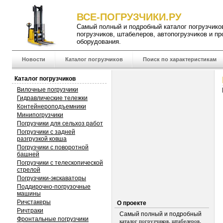
ВСЕ-ПОГРУЗЧИКИ.РУ
Самый полный и подробный
каталог погрузчико
погрузчиков
,
штабелеров
,
автопогрузчиков
и пр
оборудования.
Новости
Каталог погрузчиков
Поиск по характеристикам
Каталог погрузчиков
Вилочные погрузчики
Гидравлические тележки
Контейнероподъемники
Минипогрузчики
Погрузчики для сельхоз работ
Погрузчики с задней
разгрузкой ковша
Погрузчики с поворотной
башней
Погрузчики с телескопической
стрелой
Погрузчики-экскаваторы
Поддирочно-погрузочные
машины
Ричстакеры
О проекте
Ричтраки
Самый полный и подробный
Фронтальные погрузчики
,
,
каталог погрузчиков
штабелеров