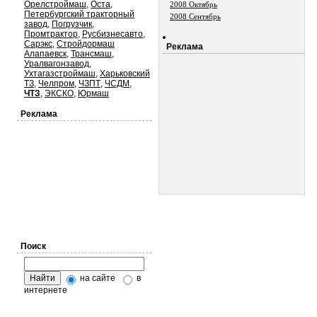
Орелстроймаш
,
Оста
,
2008 Октябрь
Петербургский тракторный
2008 Сентябрь
завод
,
Погрузчик
,
Промтрактор
,
Русбизнесавто
,
Сарэкс
,
Стройдормаш
Реклама
Алапаевск
,
Трансмаш
,
Уралвагонзавод
,
Ухтагазстроймаш
,
Харьковский
ТЗ
,
Челпром
,
ЧЗПТ
,
ЧСДМ
,
ЧТЗ
,
ЭКСКО
,
Юрмаш
Реклама
Поиск
на сайте
в
интернете