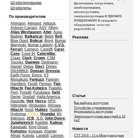
Штабелеровщики
,
фронтальных погрузчиков
,
штабелеровщиков
Штабелеры
,
автопогрузчиков
и прочего
электропогрузчиков
По производителям
погрузочного и
складского
Ahlmann
,
Allmand
,
Alltrack
,
.
оборудования
www.vse-
Antonio Carraro
,
ASV
,
Athey
,
pogruzchiki.ru
Atlas Weyhausen
,
Atlet
,
Ausa
,
Badger
,
Balkancar
,
Belet
,
Bell
,
Реклама
Blue Giant
,
Bobcat
,
Broyt
,
Bumar
Warynski
,
Bumar-Labedy
,
C.V.S.
Ferrari
,
Cameco
,
Carelift
,
Carer
,
Case
,
Case IH
,
Caterpillar
,
Claas
,
Clark
,
Crown
,
CSM
Tisovec
,
Daewoo
,
Deilmann-
Haniel
,
Detva
,
Dieci
,
Dimex
,
DitchWitch
,
Doosan
,
Dressta
,
Earth Force
,
Eimco
,
ET
Moisakula
,
Fantuzzi
,
Faresin-
Handlers
,
Fendt
,
Fermec
,
Fiat-
Hitachi
,
Fiat-Kobelco
,
Fiatallis
,
Fiori
,
Foredil
,
Furukawa
,
Gehl
,
Статьи
Genie
,
Gradall
,
Halla America
,
Haulotte
,
Heli
,
Hercu
,
HFH
,
Как выбрать погрузчик
Hidromek
,
Hindustan
,
Hinowa
,
Устройство одноковшового
Hitachi
,
Hoist
,
Hubtex
,
Huddig
,
фронтального погрузчика
Hydrema
,
Hyster
,
Hyundai
,
IHI
,
Электропогрузчики выгодней в 10
Intensus
,
JCB
,
JLG
,
John Deere
,
раз!
Jungheinrich
,
Kaelble
,
Kalmar
,
Kawasaki
,
King Group
,
Новости
Komatsu
,
Kooiaap
,
Kramer
Allrad
,
Kubota
,
Landoll
,
Lannen
,
СТТ 2010 - 11-я Международная