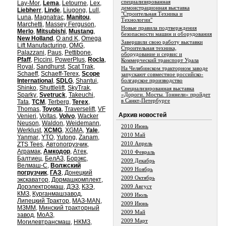
специализированная
Lay-Mor
,
Lema
,
Letourne
,
Lex
,
демонстрационная выставка
Liebherr
,
Linde
,
Liugong
,
Lull
,
"Строительная Техника и
Luna
,
Magnatrac
,
Manitou
,
Технологии"
Marchetti
,
Massey Ferguson
,
Новые правила подтверждения
Merlo
,
Mitsubishi
,
Mustang
,
безопасности машин и оборудования
New Holland
,
O and K
,
Omega
Завершили свою работу выставки
Lift Manufacturing
,
OMG
,
Строительная техника,
Palazzani
,
Paus
,
Pettibone
,
оборудование и сервис и
Pfaff
,
Piccini
,
PowerPlus
,
Rocla
,
Коммерческий транспорт Урала
Royal
,
Sandhurst
,
Scat Trak
,
На Челябинском тракторном заводе
Schaeff
,
Schaeff-Terex
,
Scope
запускают совместное российско-
International
,
SDLG
,
Shantui
,
болгарское производство
Shinko
,
Shuttlelift
,
SkyTrak
,
Специализированная выставка
Sparky
,
Svetruck
,
Takeuchi
,
«Дороги. Мосты. Тоннели» пройдет
в Санкт-Петербурге
Tata
,
TCM
,
Terberg
,
Terex
,
Thomas
,
Toyota
,
Traverselift
,
VF
Aрхив новостей
Venieri
,
Voltas
,
Volvo
,
Wacker
Neuson
,
Waldon
,
Weidemann
,
2010 Июнь
Werklust
,
XCMG
,
XGMA
,
Yale
,
2010 Май
Yanmar
,
YTO
,
Yutong
,
Zanam
,
2010 Апрель
ZTS Tees
,
Автопогрузчик
,
Аграмак
,
Амкодор
,
Атек
,
2010 Февраль
Балтиец
,
БелАЗ
,
Борэкс
,
2009 Декабрь
Велмаш-С
,
Волжский
2009 Ноябрь
погрузчик
,
ГАЗ
,
Донецкий
2009 Октябрь
экскаватор
,
Дормашкомплект
,
Дорэлектромаш
,
ДЭЗ
,
КЗЭ
,
2009 Август
КМЗ
,
Курганмашзавод
,
2009 Июль
Липецкий Трактор
,
МАЗ-MAN
,
2009 Июнь
МЗММ
,
Минский тракторный
2009 Май
завод
,
МоАЗ
,
2009 Март
Могилевтрансмаш
,
НКМЗ
,