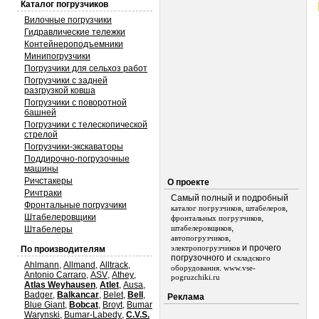
Каталог погрузчиков
Вилочные погрузчики
Гидравлические тележки
Контейнероподъемники
Минипогрузчики
Погрузчики для сельхоз работ
Погрузчики с задней
разгрузкой ковша
Погрузчики с поворотной
башней
Погрузчики с телескопической
стрелой
Погрузчики-экскаваторы
Поддирочно-погрузочные
машины
Ричстакеры
О проекте
Ричтраки
Самый полный и подробный
Фронтальные погрузчики
,
,
каталог погрузчиков
штабелеров
Штабелеровщики
,
фронтальных погрузчиков
,
штабелеровщиков
Штабелеры
,
автопогрузчиков
и прочего
электропогрузчиков
По производителям
погрузочного и
складского
Ahlmann
,
Allmand
,
Alltrack
,
.
оборудования
www.vse-
Antonio Carraro
,
ASV
,
Athey
,
pogruzchiki.ru
Atlas Weyhausen
,
Atlet
,
Ausa
,
Badger
,
Balkancar
,
Belet
,
Bell
,
Реклама
Blue Giant
,
Bobcat
,
Broyt
,
Bumar
Warynski
,
Bumar-Labedy
,
C.V.S.