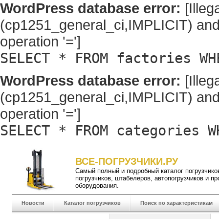
WordPress database error:
[Illeg
(cp1251_general_ci,IMPLICIT) and
operation '=']
SELECT * FROM factories WH
WordPress database error:
[Illeg
(cp1251_general_ci,IMPLICIT) and
operation '=']
SELECT * FROM categories W
ВСЕ-ПОГРУЗЧИКИ.РУ
Самый полный и подробный
каталог погрузчико
погрузчиков
,
штабелеров
,
автопогрузчиков
и пр
оборудования.
Новости
Каталог погрузчиков
Поиск по характеристикам