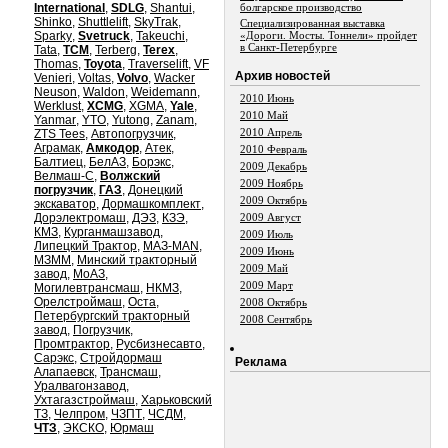
International
,
SDLG
,
Shantui
,
болгарское производство
Shinko
,
Shuttlelift
,
SkyTrak
,
Специализированная выставка
Sparky
,
Svetruck
,
Takeuchi
,
«Дороги. Мосты. Тоннели» пройдет
в Санкт-Петербурге
Tata
,
TCM
,
Terberg
,
Terex
,
Thomas
,
Toyota
,
Traverselift
,
VF
Aрхив новостей
Venieri
,
Voltas
,
Volvo
,
Wacker
Neuson
,
Waldon
,
Weidemann
,
2010 Июнь
Werklust
,
XCMG
,
XGMA
,
Yale
,
2010 Май
Yanmar
,
YTO
,
Yutong
,
Zanam
,
2010 Апрель
ZTS Tees
,
Автопогрузчик
,
Аграмак
,
Амкодор
,
Атек
,
2010 Февраль
Балтиец
,
БелАЗ
,
Борэкс
,
2009 Декабрь
Велмаш-С
,
Волжский
2009 Ноябрь
погрузчик
,
ГАЗ
,
Донецкий
2009 Октябрь
экскаватор
,
Дормашкомплект
,
Дорэлектромаш
,
ДЭЗ
,
КЗЭ
,
2009 Август
КМЗ
,
Курганмашзавод
,
2009 Июль
Липецкий Трактор
,
МАЗ-MAN
,
2009 Июнь
МЗММ
,
Минский тракторный
2009 Май
завод
,
МоАЗ
,
2009 Март
Могилевтрансмаш
,
НКМЗ
,
Орелстроймаш
,
Оста
,
2008 Октябрь
Петербургский тракторный
2008 Сентябрь
завод
,
Погрузчик
,
Промтрактор
,
Русбизнесавто
,
Сарэкс
,
Стройдормаш
Реклама
Алапаевск
,
Трансмаш
,
Уралвагонзавод
,
Ухтагазстроймаш
,
Харьковский
ТЗ
,
Челпром
,
ЧЗПТ
,
ЧСДМ
,
ЧТЗ
,
ЭКСКО
,
Юрмаш