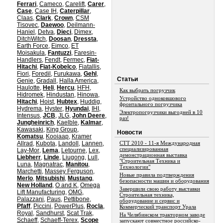
Ferrari
,
Cameco
,
Carelift
,
Carer
,
Case
,
Case IH
,
Caterpillar
,
Claas
,
Clark
,
Crown
,
CSM
Tisovec
,
Daewoo
,
Deilmann-
Haniel
,
Detva
,
Dieci
,
Dimex
,
DitchWitch
,
Doosan
,
Dressta
,
Earth Force
,
Eimco
,
ET
Moisakula
,
Fantuzzi
,
Faresin-
Handlers
,
Fendt
,
Fermec
,
Fiat-
Hitachi
,
Fiat-Kobelco
,
Fiatallis
,
Fiori
,
Foredil
,
Furukawa
,
Gehl
,
Статьи
Genie
,
Gradall
,
Halla America
,
Haulotte
,
Heli
,
Hercu
,
HFH
,
Как выбрать погрузчик
Hidromek
,
Hindustan
,
Hinowa
,
Устройство одноковшового
Hitachi
,
Hoist
,
Hubtex
,
Huddig
,
фронтального погрузчика
Hydrema
,
Hyster
,
Hyundai
,
IHI
,
Электропогрузчики выгодней в 10
Intensus
,
JCB
,
JLG
,
John Deere
,
раз!
Jungheinrich
,
Kaelble
,
Kalmar
,
Kawasaki
,
King Group
,
Новости
Komatsu
,
Kooiaap
,
Kramer
Allrad
,
Kubota
,
Landoll
,
Lannen
,
СТТ 2010 - 11-я Международная
специализированная
Lay-Mor
,
Lema
,
Letourne
,
Lex
,
демонстрационная выставка
Liebherr
,
Linde
,
Liugong
,
Lull
,
"Строительная Техника и
Luna
,
Magnatrac
,
Manitou
,
Технологии"
Marchetti
,
Massey Ferguson
,
Новые правила подтверждения
Merlo
,
Mitsubishi
,
Mustang
,
безопасности машин и оборудования
New Holland
,
O and K
,
Omega
Завершили свою работу выставки
Lift Manufacturing
,
OMG
,
Строительная техника,
Palazzani
,
Paus
,
Pettibone
,
оборудование и сервис и
Pfaff
,
Piccini
,
PowerPlus
,
Rocla
,
Коммерческий транспорт Урала
Royal
,
Sandhurst
,
Scat Trak
,
На Челябинском тракторном заводе
Schaeff
,
Schaeff-Terex
,
Scope
запускают совместное российско-